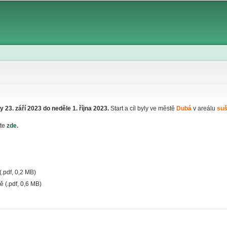
Skip to
main
content
y 23. září 2023 do neděle 1. října 2023.
Start a cíl byly ve městě
Dubá
v areálu
suš
ete
zde.
(.pdf, 0,2 MB)
ě (.pdf, 0,6 MB)