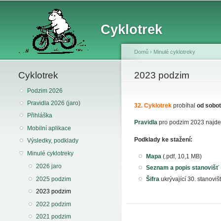
Cyklotrek
Domů
›
Minulé cyklotreky
Cyklotrek
You are here
2023 podzim
Podzim 2026
Pravidla 2026 (jaro)
32. Cyklotrek
probíhal
od sobot
Přihláška
Pravidla
pro podzim 2023 najd
Mobilní aplikace
Podklady ke stažení:
Výsledky, podklady
Minulé cyklotreky
Mapa
(.pdf, 10,1 MB)
2026 jaro
Seznam a popis stanovišť
2025 podzim
Šifra
ukrývající 30. stanovišt
2023 podzim
2022 podzim
2021 podzim