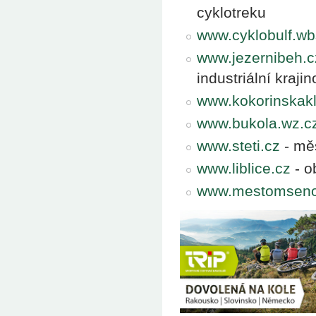
cyklotreku
www.cyklobulf.wb
www.jezernibeh.c
industriální kraj
www.kokorinskakl
www.bukola.wz.c
www.steti.cz
- měs
www.liblice.cz
- o
www.mestomseno