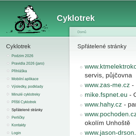
Sk
ma
Cyklotrek
co
Domů
Cyklotrek
You are here
Spřátelené stránky
Podzim 2026
Pravidla 2026 (jaro)
www.ktmelektroko
Přihláška
servis, půjčovna
Mobilní aplikace
www.zas-me.cz
-
Výsledky, podklady
mike.fspnet.eu
- 
Minulé cyklotreky
Příští Cyklotrek
www.hahy.cz
- pa
Spřátelené stránky
www.pochoden.c
Perličky
okolím Unhoště
Kontakty
www.jason-drson
Login