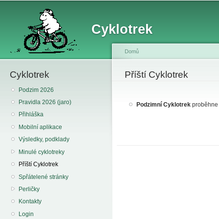
Sk
ma
Cyklotrek
co
Domů
Cyklotrek
You are here
Příští Cyklotrek
Podzim 2026
Pravidla 2026 (jaro)
Podzimní Cyklotrek
proběhne
Přihláška
Mobilní aplikace
Výsledky, podklady
Minulé cyklotreky
Příští Cyklotrek
Spřátelené stránky
Perličky
Kontakty
Login